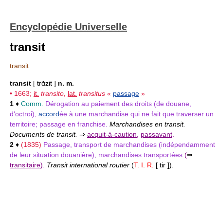
Encyclopédie Universelle
transit
transit
transit
[ trɑ̃zit ]
n. m.
• 1663;
it.
transito,
lat.
transitus
«
passage
»
1
♦
Comm.
Dérogation au paiement des droits (de douane,
d'octroi),
accord
ée à une marchandise qui ne fait que traverser un
territoire; passage en franchise.
Marchandises en transit.
Documents de transit.
⇒
acquit-à-caution
,
passavant
.
2
♦
(1835)
Passage, transport de marchandises (indépendamment
de leur situation douanière); marchandises transportées
(
⇒
transitaire
)
.
Transit international routier
(
T. I. R.
[ tir ]).