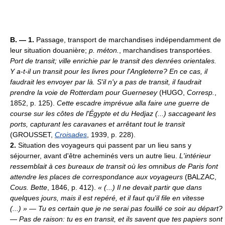
B. — 1.
Passage, transport de marchandises indépendamment de
leur situation douanière;
p. méton.
, marchandises transportées.
Port de transit; ville enrichie par le transit des denrées orientales.
Y a-t-il un transit pour les livres pour l'Angleterre? En ce cas, il
faudrait les envoyer par là. S'il n'y a pas de transit, il faudrait
prendre la voie de Rotterdam pour Guernesey
(HUGO,
Corresp.
,
1852, p. 125).
Cette escadre imprévue alla faire une guerre de
course sur les côtes de l'Égypte et du Hedjaz (...) saccageant les
ports, capturant les caravanes et arrêtant tout le transit
(GROUSSET,
Croisades
, 1939, p. 228).
2.
Situation des voyageurs qui passent par un lieu sans y
séjourner, avant d'être acheminés vers un autre lieu.
L'intérieur
ressemblait à ces bureaux de transit où les omnibus de Paris font
attendre les places de correspondance aux voyageurs
(BALZAC,
Cous. Bette
, 1846, p. 412).
« (...) Il ne devait partir que dans
quelques jours, mais il est repéré, et il faut qu'il file en vitesse
(...) »
—
Tu es certain que je ne serai pas fouillé ce soir au départ?
—
Pas de raison: tu es en transit, et ils savent que tes papiers sont