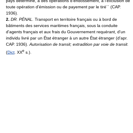
pays déterminé, à des opérations d'endossement, à l'exclusion de
toute opération d'émission ou de payement par le tiré`` (CAP.
1936).
2.
DR. PÉNAL.
Transport en territoire français ou à bord de
bâtiments des services maritimes français, sous la conduite
d'agents français et aux frais du Gouvernement requérant, d'un
individu livré par un État étranger à un autre État étranger (d'apr.
CAP. 1936).
Autorisation de transit; extradition par voie de transit.
e
(
Dict
. XX
s.).