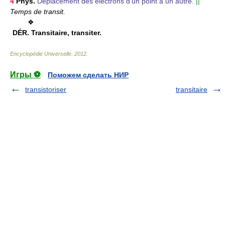
4
Phys.
Déplacement des électrons d'un point à un autre.
||
Temps de transit.
❖
DÉR.
Transitaire, transiter.
Encyclopédie Universelle
.
2012
.
Игры ⚽
Поможем сделать НИР
transistoriser
transitaire