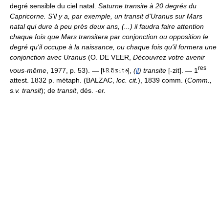
degré sensible du ciel natal.
Saturne transite à 20 degrés du
Capricorne.
S'il y a, par exemple, un transit d'Uranus sur Mars
natal qui dure à peu près deux ans, (...) il faudra faire attention
chaque fois que Mars transitera par conjonction ou opposition le
degré qu'il occupe à la naissance, ou chaque fois qu'il formera une
conjonction avec Uranus
(O. DE VEER,
Découvrez votre avenir
res
vous-même
, 1977, p. 53).
—
[
],
(
il
) transite
[-zit].
—
1
attest. 1832 p. métaph. (BALZAC,
loc. cit.
), 1839 comm. (
Comm.,
s.v. transit
); de
transit
, dés.
-er.