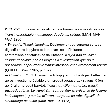
2.
PHYSIOL.
Passage des aliments à travers les voies digestives.
Transit œsophagien, gastrique, duodénal, colique
(MAN.-MAN.
Méd.
1980).
♦
En partic.
Transit intestinal.
Déplacement du contenu du tube
digestif entre le pylore et le rectum, sous l'influence des
contractions péristaltiques de l'intestin.
Il n'y a pas de lésion
colique décelable par les moyens d'investigation que nous
possédons, et pourtant le transit intestinal est extrêmement ralenti
(QUILLET
Méd.
1965, p. 132).
—
P. méton.,
MÉD.
Examen radiologique du tube digestif effectué
après ingestion préalable d'un produit opaque aux rayons X (en
général un produit baryté).
Transit du côlon, du grêle; transit
gastroduodénal.
Le transit (...) peut révéler la présence de lésions
intrinsèques (...) sur les différents organes du tube digestif, de
l'œsophage au côlon
(
Méd. Biol.
t. 3 1972).