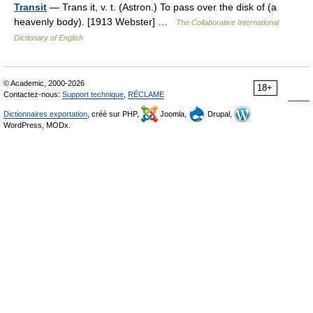
Transit
— Trans it, v. t. (Astron.) To pass over the disk of (a
heavenly body). [1913 Webster] …
The Collaborative International
Dictionary of English
© Academic, 2000-2026
18+
Contactez-nous:
Support technique
,
RÉCLAME
Dictionnaires exportation
, créé sur PHP,
Joomla,
Drupal,
WordPress, MODx.