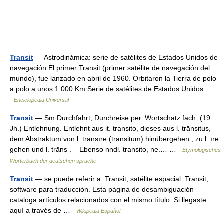
Transit
— Astrodinámica: serie de satélites de Estados Unidos de
navegación.El primer Transit (primer satélite de navegación del
mundo), fue lanzado en abril de 1960. Orbitaron la Tierra de polo
a polo a unos 1.000 Km Serie de satélites de Estados Unidos… …
Enciclopedia Universal
Transit
— Sm Durchfahrt, Durchreise per. Wortschatz fach. (19.
Jh.) Entlehnung. Entlehnt aus it. transito, dieses aus l. trānsitus,
dem Abstraktum von l. trānsīre (trānsitum) hinübergehen , zu l. īre
gehen und l. trāns . Ebenso nndl. transito, ne.… …
Etymologisches
Wörterbuch der deutschen sprache
Transit
— se puede referir a: Transit, satélite espacial. Transit,
software para traducción. Esta página de desambiguación
cataloga artículos relacionados con el mismo título. Si llegaste
aquí a través de …
Wikipedia Español