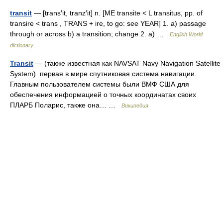
transit
— [trans′it, tranz′it] n. [ME transite < L transitus, pp. of
transire < trans , TRANS + ire, to go: see YEAR] 1. a) passage
through or across b) a transition; change 2. a) …
English World
dictionary
Transit
— (также известная как NAVSAT Navy Navigation Satellite
System) первая в мире спутниковая система навигации.
Главным пользователем системы были ВМФ США для
обеспечения информацией о точных координатах своих
ПЛАРБ Поларис, также она… …
Википедия