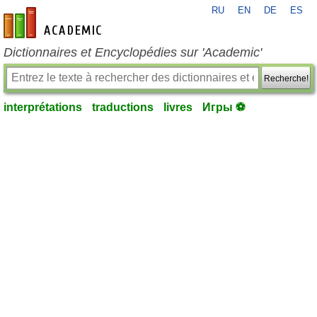
RU
EN
DE
ES
fr-academic.com
Dictionnaires et Encyclopédies sur 'Academic'
Recherche!
interprétations
traductions
livres
Игры ⚽