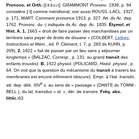
Prononc. et Orth.:
[
]. GRAMMONT
Prononc.
1938, p. 94
considère [-t] comme méridional; voir aussi ROUSS.-LACL. 1927,
p. 171, MART.
Comment prononce
1913, p. 327. Att. ds
Ac.
dep.
1762. Prononc. du
-
t
indiquée ds
Ac.
dep.
Ac.
1835.
Étymol. et
Hist. A. 1.
1663 « droit de faire passer des marchandises par un
territoire sans payer de droits de douane » (COLBERT,
Lettres
,
Instructions et Mém.
, éd. P. Clément, t. 7, p. 283 ds KUHN, p.
209);
2.
1822 « fait de passer par un lieu sans y séjourner
longtemps » (BALZAC,
Corresp.
, p. 131: au grand
transit
des
enfants trouvés).
B.
1922 physiol. (POLICARD,
Histol. physiol.
, p.
64: On voit que la question du mécanisme du
transit
à travers les
membranes est encore infiniment obscure). Empr. à l'ital.
transito
,
e
att. dep. déb. XIV
s. au sens de « passage » (DANTE ds TOMM.-
BELL.), du lat.
transitus
«
id.
», dér. de
transire.
Fréq. abs.
littér.:
63.