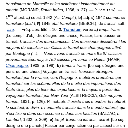
transitaires de Marseille et les distribuent instantanément au
monde
(MORAND,
Route Indes
, 1936, p. 27).
—
[
].
—
res
1
attest.
a)
subst. 1842 (
Ac. Compl.
),
b)
adj.
)
1842
commerce
transitaire
(
ibid.
),
)
1845
état transitaire
(BESCH.); de
transit
, suff.
-
aire
.
—
Fréq. abs. littér.: 10.
2.
Transiter
, verbe
a)
Empl. trans.
[Le compl. d'obj. dir. désigne une chose] Passer, faire passer en
transit.
Transiter des marchandises.
Ces messieurs discutèrent les
moyens de canaliser sur Calais le transit des champagnes attiré
par Boulogne (...):
—
Nous avons transité en mars 9.567 caisses
provenance Épernay, 5.759 caisses provenance Reims
(HAMP,
Champagne
, 1909, p. 198).
b)
Empl. intrans.
[Le suj. désigne une
pers. ou une chose] Voyager en transit.
Touristes étrangers
transitant par la France, vers l'Espagne; matières premières qui
transitent sur les océans.
Plus de la moitié des importations des
États-Unis, plus du tiers des exportations, la majeure partie des
voyageurs transitent par New-York
(ALBITRECCIA,
Gds moyens
transp.
, 1931, p. 126). P. métaph.
Il existe trois mondes: le naturel,
le spirituel, le divin. L'humanité transite dans le monde naturel, qui
n'est fixe ni dans son essence ni dans ses facultés
(BALZAC,
L.
Lambert
, 1832, p. 209).
c)
Empl. trans.
ou
intrans.,
astrol.
[Le suj.
désigne une planète] Passer par conjonction ou par aspect sur un