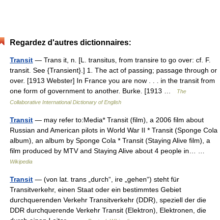
Regardez d'autres dictionnaires:
Transit
— Trans it, n. [L. transitus, from transire to go over: cf. F.
transit. See {Transient}.] 1. The act of passing; passage through or
over. [1913 Webster] In France you are now . . . in the transit from
one form of government to another. Burke. [1913 …
The
Collaborative International Dictionary of English
Transit
— may refer to:Media* Transit (film), a 2006 film about
Russian and American pilots in World War II * Transit (Sponge Cola
album), an album by Sponge Cola * Transit (Staying Alive film), a
film produced by MTV and Staying Alive about 4 people in… …
Wikipedia
Transit
— (von lat. trans „durch“, ire „gehen“) steht für
Transitverkehr, einen Staat oder ein bestimmtes Gebiet
durchquerenden Verkehr Transitverkehr (DDR), speziell der die
DDR durchquerende Verkehr Transit (Elektron), Elektronen, die