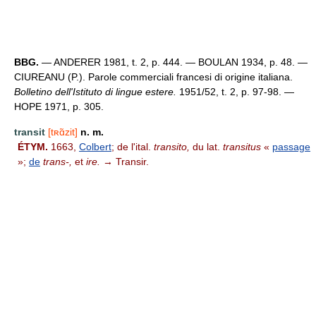
BBG.
— ANDERER 1981, t. 2, p. 444. — BOULAN 1934, p. 48. —
CIUREANU (P.). Parole commerciali francesi di origine italiana.
Bolletino dell'Istituto di lingue estere.
1951/52, t. 2, p. 97-98. —
HOPE 1971, p. 305.
transit
[tʀɑ̃zit]
n. m.
ÉTYM.
1663,
Colbert
; de l'ital.
transito,
du lat.
transitus
«
passage
»;
de
trans-,
et
ire.
→ Transir.