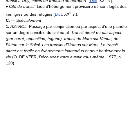
transit à Orly; salles de transit d'un aéroport.
(
Dict
. XX
s.).
♦
Cité de transit.
Lieu d'hébergement provisoire où sont logés des
e
immigrés ou des réfugiés (
Dict
. XX
s.).
C. —
Spécialement
1.
ASTROL.
Passage par conjonction ou par aspect d'une planète
sur un degré sensible du ciel natal.
Transit direct
ou
par aspect
(par carré, opposition, trigone); transit de Mars sur Vénus, de
Pluton sur le Soleil.
Les transits d'Uranus sur Mars. Le transit
direct est fertile en événements inattendus et peut bouleverser la
vie
(O. DE VEER,
Découvrez votre avenir vous-même
, 1977, p.
120).