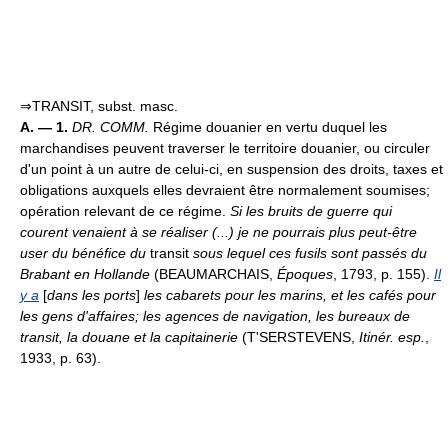
⇒TRANSIT, subst. masc.
A. — 1.
DR. COMM.
Régime douanier en vertu duquel les
marchandises peuvent traverser le territoire douanier, ou circuler
d'un point à un autre de celui-ci, en suspension des droits, taxes et
obligations auxquels elles devraient être normalement soumises;
opération relevant de ce régime.
Si les bruits de guerre qui
courent venaient à se réaliser (...) je ne pourrais plus peut-être
user du bénéfice du
transit
sous lequel ces fusils sont passés du
Brabant en Hollande
(BEAUMARCHAIS,
Époques
, 1793, p. 155).
Il
y a
[
dans les ports
]
les cabarets pour les marins, et les cafés pour
les gens d'affaires; les agences de navigation, les bureaux de
transit, la douane et la capitainerie
(T'SERSTEVENS,
Itinér. esp.
,
1933, p. 63).