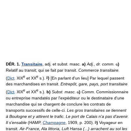
DÉR.
1.
Transitaire
, adj. et subst. masc.
a)
Adj.,
dr. comm.
)
Relatif au transit; qui se fait par transit.
Commerce transitaire.
e
e
(
Dict
. XIX
et XX
s.).
)
[En parlant d'un lieu] Par lequel passent
des marchandises en transit.
Entrepôt, gare, pays, port transitaire
e
e
(
Dict
. XIX
et XX
s.).
b)
Subst. masc.
)
Comm.
Commissionnaire
ou entreprise mandatés par l'expéditeur ou le destinataire d'une
marchandise qui se chargent de conclure les contrats de
transports successifs de celle-ci.
Les gros transitaires se tiennent
à Boulogne et y attirent le trafic. Le port de Calais n'a pas d'avenir.
Il s'ensable
(HAMP,
Champagne
, 1909, p. 200).
)
Voyageur en
transit.
Air-France, Ala littoria, Luft Hansa (...) arrachent au sol les